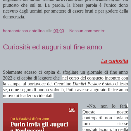
piuttosto che sul tu. La parola, la libera parola è l'unico dono
ricevuto dagli uomini per smettere di essere bruti e per godere della
democrazia.
horacontessa.entellina
alle
03:00
Nessun commento:
Curiosità ed auguri sul fine anno
La curiosità
Solamente adesso ci capita di sfogliare un giornale di fine anno
2022 e ci capita di leggere che
nel corso del consueto incontro con
la stampa, al
portavoce del Cremlino
Dimitri Peskov
è stato chiesto
se, come segno di buona volontà, Putin avesse augurato felice anno
nuovo
ai leader occidentali.
«No, non lo farà
.
Queste nostre
controparti non inviano
loro stesse
congratulazioni. In realtà