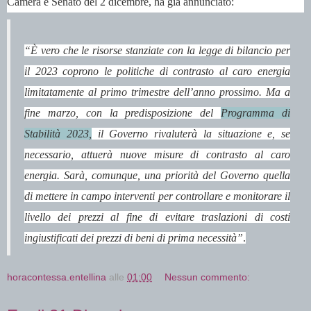
Camera e Senato del 2 dicembre, ha già annunciato:
“È vero che le risorse stanziate con la legge di bilancio per
il 2023 coprono le politiche di contrasto al caro energia
limitatamente al primo trimestre dell’anno prossimo. Ma a
fine marzo, con la predisposizione del
Programma di
Stabilità 2023,
il Governo rivaluterà la situazione e, se
necessario, attuerà nuove misure di contrasto al caro
energia. Sarà, comunque, una priorità del Governo quella
di mettere in campo interventi per controllare e monitorare il
livello dei prezzi al fine di evitare traslazioni di costi
ingiustificati dei prezzi di beni di prima necessità”
.
horacontessa.entellina
alle
01:00
Nessun commento: