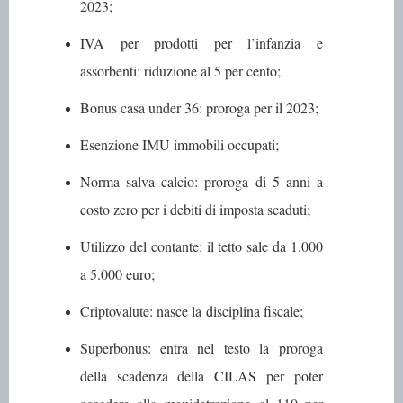
2023;
IVA per prodotti per l’infanzia e
assorbenti
: riduzione al 5 per cento;
Bonus casa under 36
: proroga per il 2023;
Esenzione IMU immobili occupati
;
Norma salva calcio
: proroga di 5 anni a
costo zero per i debiti di imposta scaduti;
Utilizzo del contante
: il tetto sale da 1.000
a 5.000 euro;
Criptovalute
: nasce la disciplina fiscale;
Superbonus
: entra nel testo la
proroga
della scadenza della CILAS
per poter