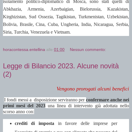
isolamento politico-diplomatico di Mosca, sono stati quelli di
Abkhazia, Armenia, Azerbaigian, Bielorussia, Kazakistan,
Kirghizistan, Sud Ossezia, Tagikistan, Turkmenistan, Uzbekistan,
Bolivia, Brasile, Cina, Cuba, Ungheria, India, Nicaragua, Serbia,
Siria, Turchia, Venezuela e Vietnam.
horacontessa.entellina
alle
01:00
Nessun commento:
Legge di Bilancio 2023. Alcune novità
(2)
Vengono prorogati alcuni benefici
I fondi messi a disposizione serviranno per
confermare anche nei
primi mesi del 2023
una linea di intervento già adottata nello
scorso anno con:
crediti di imposta
in favore delle imprese per