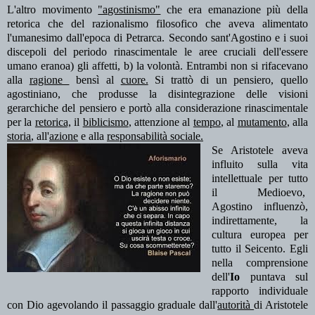
L'altro movimento
"agostinismo"
che era emanazione più della
retorica che del razionalismo filosofico che aveva alimentato
l'umanesimo dall'epoca di Petrarca.
Secondo sant'Agostino e i suoi
discepoli del periodo rinascimentale le aree cruciali dell'essere
umano eranoa) gli affetti, b) la volontà. Entrambi non si rifacevano
alla
ragione
bensì al
cuore.
Si trattò di un pensiero, quello
agostiniano, che produsse la disintegrazione delle visioni
gerarchiche del pensiero e portò alla considerazione rinascimentale
per la
retorica,
il
biblicismo
, attenzione al
tempo
, al
mutamento
, alla
storia
, all'
azione
e alla
responsabilità sociale.
Se Aristotele aveva
influito sulla vita
intellettuale per tutto
il Medioevo,
Agostino influenzò,
indirettamente, la
cultura europea per
tutto il Seicento. Egli
nella comprensione
dell'
Io
puntava sul
rapporto individuale
con Dio agevolando il passaggio graduale dall'
autorità
di Aristotele