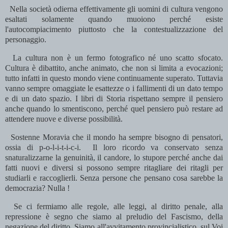
Nella società odierna effettivamente gli uomini di cultura vengono
esaltati solamente quando muoiono perché esiste
l'autocompiacimento piuttosto che la contestualizzazione del
personaggio.
La cultura non è un fermo fotografico né uno scatto sfocato.
Cultura è dibattito, anche animato, che non si limita a evocazioni;
tutto infatti in questo mondo viene continuamente superato. Tuttavia
vanno sempre omaggiate le esattezze o i fallimenti di un dato tempo
e di un dato spazio. I libri di Storia rispettano sempre il pensiero
anche quando lo smentiscono, perché quel pensiero può restare ad
attendere nuove e diverse possibilità.
Sostenne Moravia che il mondo ha sempre bisogno di pensatori,
ossia di p-o-l-i-t-i-c-i. Il loro ricordo va conservato senza
snaturalizzarne la genuinità, il candore, lo stupore perché anche dai
fatti nuovi e diversi si possono sempre ritagliare dei ritagli per
studiarli e raccoglierli.
Senza persone che pensano cosa sarebbe la
democrazia? Nulla !
Se ci fermiamo alle regole, alle leggi, al diritto penale, alla
repressione è segno che siamo al preludio del Fascismo, della
negazione del diritto. Siamo all'avvitamento provincialistico, sul Voi