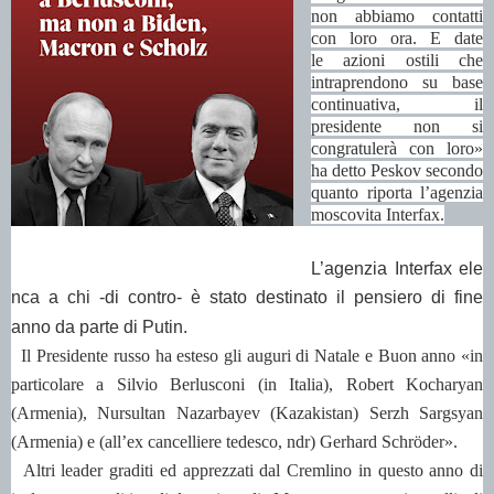
non abbiamo contatti
con loro ora. E date
le
azioni ostili
che
intraprendono su base
continuativa, il
presidente non si
congratulerà con loro»
ha detto Peskov secondo
quanto riporta l’agenzia
moscovita Interfax.
L’agenzia
Interfax
ele
nca a chi -di contro- è stato destinato il pensiero di fine
anno
da parte di Putin.
Il Presidente russo ha esteso gli auguri di Natale e Buon anno «in
particolare a Silvio Berlusconi (in Italia), Robert Kocharyan
(Armenia), Nursultan Nazarbayev (Kazakistan) Serzh Sargsyan
(Armenia) e (all’ex cancelliere tedesco, ndr) Gerhard Schröder».
Altri leader graditi ed apprezzati dal Cremlino in questo anno di