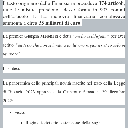
174 articoli
I
l testo originario della Finanziaria prevedeva
,
tutte le misure prendono adesso forma in 903 commi
dell’articolo 1. La manovra finanziaria complessiva
35 miliardi di euro
ammonta a circa
.
Giorgia Meloni
La premier
si è detta
“molto soddisfatta”
per aver
scritto
“un testo che non si limita a un lavoro ragionieristico solo in
un mese”
.
In sintesi:
La panoramica delle principali novità inserite nel testo della
Legge
di Bilancio 2023
approvata da Camera e Senato il 29 dicembre
2022:
Fisco
:
Regime forfettario
: estensione della soglia