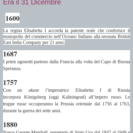
Era il 31 Dicembre
1600
La regina Elisabetta I accorda la patente reale che conferisce il
monopolio del commercio nell’Oceano Indiano alla neonata British
East India Company per 21 anni.
1687
I primi ugonotti partono dalla Francia alla volta del Capo di Buona
Speranza.
1757
Con un
ukase
l’imperatrice Elisabetta I di Russia
incorpora Königsberg (oggi Kaliningrad) all’impero russo. Le
truppe russe occuperanno la Prussia orientale dal 1756 al 1763,
durante la guerra dei sette anni.
1880
Nasce George Marshall
, segretario di Stato Usa dal 1947 al 1949 e