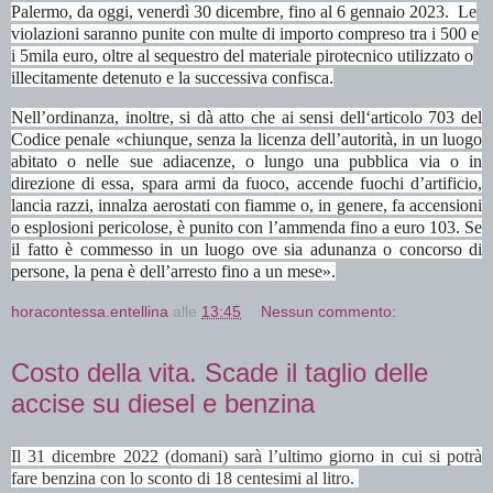
Palermo, da oggi, venerdì 30 dicembre, fino al 6 gennaio 2023. Le
violazioni saranno punite con multe di importo compreso tra i 500 e
i 5mila euro, oltre al sequestro del materiale pirotecnico utilizzato o
illecitamente detenuto e la successiva confisca.
Nell’ordinanza, inoltre, si dà atto che ai sensi dell‘articolo 703 del
Codice penale «chiunque, senza la licenza dell’autorità, in un luogo
abitato o nelle sue adiacenze, o lungo una pubblica via o in
direzione di essa, spara armi da fuoco, accende fuochi d’artificio,
lancia razzi, innalza aerostati con fiamme o, in genere, fa accensioni
o esplosioni pericolose, è punito con l’ammenda fino a euro 103. Se
il fatto è commesso in un luogo ove sia adunanza o concorso di
persone, la pena è dell’arresto fino a un mese».
horacontessa.entellina
alle
13:45
Nessun commento:
Costo della vita. Scade il taglio delle
accise su diesel e benzina
Il 31 dicembre 2022 (domani) sarà l’ultimo giorno in cui si potrà
fare benzina con lo sconto di 18 centesimi al litro.