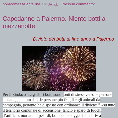
horacontessa.entellina
alle
14:21
Nessun commento:
Capodanno a Palermo. Niente botti a
mezzanotte
Divieto dei botti di fine anno a Palermo
Per il Sindaco -Lagalla- i botti sono f
onti di stress verso le persone
anziane, gli ammalati, le persone più fragili e gli animali da
compagnia, pertanto ha disposto con ordinanza il divieto: "
«su tutto
il territorio comunale di accensione, lancio e sparo di fuochi
d’artificio, mortaretti, petardi, bombette e oggetti similari» a