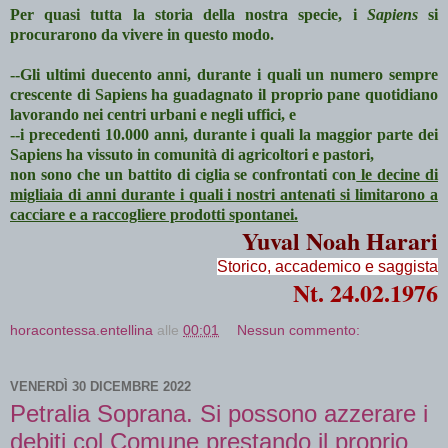
Per quasi tutta la storia della nostra specie, i
Sapiens
si
procurarono da vivere in questo modo.
--Gli ultimi duecento anni, durante i quali un numero sempre
crescente di Sapiens ha guadagnato il proprio pane quotidiano
lavorando nei centri urbani e negli uffici, e
--i precedenti 10.000 anni, durante i quali la maggior parte dei
Sapiens ha vissuto in comunità di agricoltori e pastori,
non sono che un battito di ciglia se confrontati con
le decine di
migliaia di anni durante i quali i nostri antenati si limitarono a
cacciare e a raccogliere prodotti spontanei.
Yuval Noah Harari
Storico, accademico e saggista
Nt. 24.02.1976
horacontessa.entellina
alle
00:01
Nessun commento:
VENERDÌ 30 DICEMBRE 2022
Petralia Soprana. Si possono azzerare i
debiti col Comune prestando il proprio