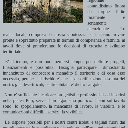
regionale
contradistinto finora
da troppe ferite
raramente e
seriamente
attenzionate. Le
realta' locali, compresa la nostra Contessa, si facciano trovare
pronte e soprattutto preparate in termini di competenza e fattivita' ai
tavoli dove si prenderanno le decisioni di crescita e sviluppo
territoriale.
E' il tempo, e non puo' perdersi tempo, per definire progetti,
finanziamenti e possibilita'. Bisogna partecipare dimostrando
innanzitutto di conoscere a menadito il territorio e di cosa esso
necessita, perche' il rischio e' che la desertificazione assoluta dei
nostri, gia' desertificati, centro abitati, e' dietro l'angolo.
Non e' sufficiente incaricare progettisti e professionisti ad inserirsi
nella platea Pnrr, serve il protagonismo politico. I temi sul tavolo
sono: lo spopolamento, la mancanza di lavoro, la viabilita' e le
comunicazioni difficili, i servizi, la vivibilita'.
Le risposte possibili per i nostri centri isolati e tagliati fuori dai
grandi percorsi le attendiamo nella cultura, nell'arte, nei cammini ed